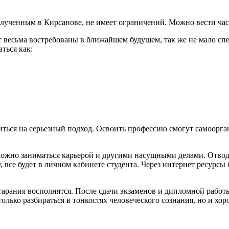
олученным в Кирсанове, не имеет ограничений. Можно вести ча
т весьма востребованы в ближайшем будущем, так же не мало сп
ться как:
оиться на серьезный подход. Освоить профессию смогут самоорг
 можно заниматься карьерой и другими насущными делами. Отво
, все будет в личном кабинете студента. Через интернет ресурс
 старания восполнятся. После сдачи экзаменов и дипломной работ
олько разбираться в тонкостях человеческого сознания, но и хор